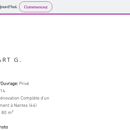
jourd'hui.
Commencez
ART G.
'Ouvrage:
Privé
14
énovation Complète d'un
ment à Nantes (44)
:
80 m²
hoto